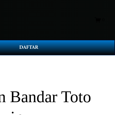
0
DAFTAR
 Bandar Toto