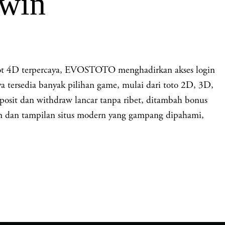
xwin
 slot 4D terpercaya, EVOSTOTO menghadirkan akses login
 tersedia banyak pilihan game, mulai dari toto 2D, 3D,
osit dan withdraw lancar tanpa ribet, ditambah bonus
jam dan tampilan situs modern yang gampang dipahami,